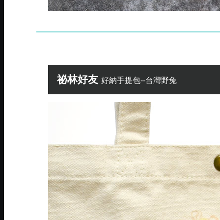
祕林好友
好納手提包--台灣野兔