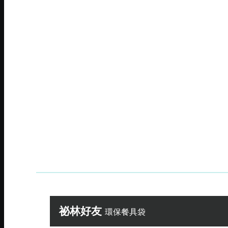
祕林好友
環保餐具袋